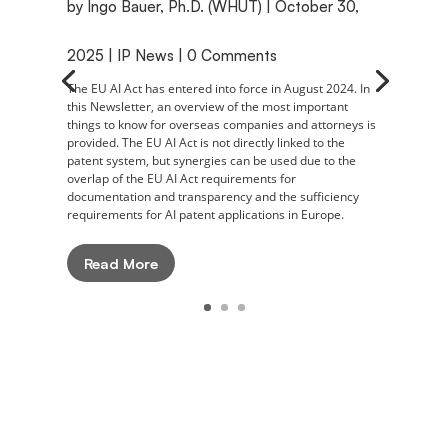
by
Ingo Bauer, Ph.D. (WHUT)
|
October 30,
2025
|
IP News
| 0 Comments
The EU AI Act has entered into force in August 2024. In
this Newsletter, an overview of the most important
things to know for overseas companies and attorneys is
provided. The EU AI Act is not directly linked to the
patent system, but synergies can be used due to the
overlap of the EU AI Act requirements for
documentation and transparency and the sufficiency
requirements for AI patent applications in Europe.
Read More