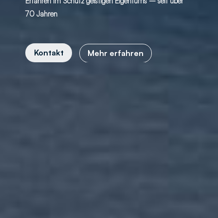
Erfahren im Schutz geistigen Eigentums – seit über
70 Jahren
Kontakt
Mehr erfahren