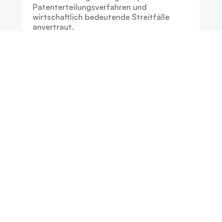
Patenterteilungsverfahren und
wirtschaftlich bedeutende Streitfälle
anvertraut.
Anticipating Enforcement
Durchsetzung mitdenken
Eine erfolgreiche Durchsetzung beginnt
mit der präzisen Ausarbeitung der
Anmeldung. Von Anfang an denken wir an
die Durchsetzbarkeit und entwickeln
Strategien, die Chancen und Risiken
gleichermaßen berücksichtigen. So legen
wir die Grundlage für nachhaltige
Ergebnisse – im Erteilungs- wie auch im
Streitverfahren.