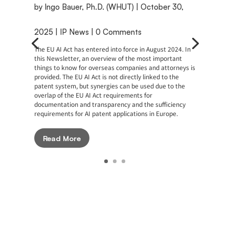
by
Ingo Bauer, Ph.D. (WHUT)
|
October 30,
2025
|
IP News
| 0 Comments
The EU AI Act has entered into force in August 2024. In
this Newsletter, an overview of the most important
things to know for overseas companies and attorneys is
provided. The EU AI Act is not directly linked to the
patent system, but synergies can be used due to the
overlap of the EU AI Act requirements for
documentation and transparency and the sufficiency
requirements for AI patent applications in Europe.
Read More